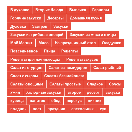
В духовке
Вторые блюда
Выпечка
Гарниры
Горячие закуски
Десерты
Домашняя кухня
Духовка
Завтрак
Закуски
Закуски из грибов и овощей
Закуски из мяса и птицы
Мой Магнит
Мясо
На праздничный стол
Оладушки
Повседневное
Птица
Рецепты
Рецепты для начинающих
Рецепты закусок
Салат из огурцов
Салат из помидоров
Салат рыбный
Салат с сыром
Салаты без майонеза
Салаты овощные
Салаты простые
Сладкое
Соусы
Ужин
Холодные закуски
второе
десерт
закуска
курица
напиток
обед
перекус
пикник
полдник
пост
праздник
свекольник
суп