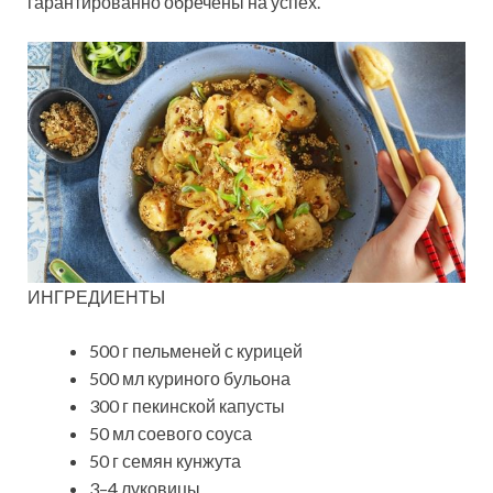
гарантированно обречены на успех.
ИНГРЕДИЕНТЫ
500 г пельменей с курицей
500 мл куриного бульона
300 г пекинской капусты
50 мл соевого соуса
50 г семян кунжута
3–4 луковицы