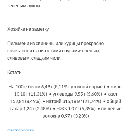
зеленым луком.
Хозяйке на заметку
Пельмени из свинины или курицы прекрасно
сочетаются с азиатскими соусами: соевым,
сливовым, сладким чили.
Кстати
На 100 г: белки 6,49 г (8,11% суточной нормы) • жиры
10,18 г (11,31%) • углеводы 9,55 г (5,68%) • ккал
152,81 (8,49%) • натрий 315,18 мг (21,74%) • общий
сахар 1,24 г (2,48%) • НЖК 1,07 г (5,35%) • пищевые
волокна 0,97 г (3,23%)
gastronom.ru