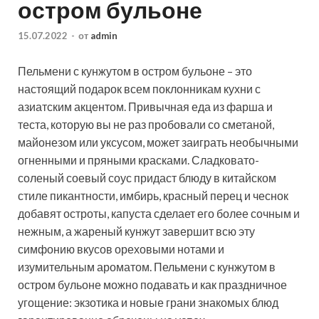
остром бульоне
15.07.2022
-
от
admin
Пельмени с кунжутом в остром бульоне – это
настоящий подарок всем поклонникам кухни с
азиатским акцентом. Привычная еда из фарша и
теста, которую вы не раз пробовали со сметаной,
майонезом или уксусом, может заиграть необычными
огненными и пряными красками. Сладковато-
соленый соевый соус придаст блюду в китайском
стиле пикантности, имбирь, красный перец и чеснок
добавят остроты, капуста сделает его более сочным и
нежным, а жареный кунжут завершит всю эту
симфонию вкусов ореховыми нотами и
изумительным ароматом. Пельмени с кунжутом в
остром бульоне можно подавать и как праздничное
угощение: экзотика и новые грани знакомых блюд