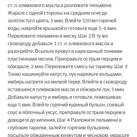
ст. л. оливкового масла и разложите пельмени.
Жарьте с одной стороны на среднем огне до
золотистого цвета, 5 мин. Влейте 120 мл горячей
воды, накройте крышкой и готовьте еще 5–6 мин.
Переложите пельмени в миску. Шаг 2 В ту же
сковороду добавьте 1 ст. л. оливкового масла и
разогрейте. Всыпьте кунжут и нарезанный тонкими
пластинками чеснок. Приправьте острым перцем и
обжарьте, 2 мин. Переложите смесь на тарелку. Шаг 3
Тонко нашинкуйте капусту, лук нарежьте кольцами,
имбирь натрите на мелкой терке. Влейте в сковороду
оставшееся оливковое масло и обжарьте лук, 5 мин.
Добавьте капусту и имбирь и готовьте, помешивая,
еще 5 мин. Влейте горячий куриный бульон, соевый
соус и яблочный уксус, приправьте острым перцем и
доведите до кипения. Шаг 4 Разложите пельмени в
глубокие тарелки, залейте горячим бульоном,
посыпьте обжаренным кунжутом и чесноком, украсьте