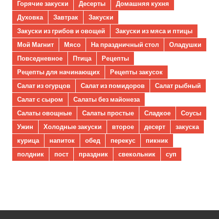
Горячие закуски
Десерты
Домашняя кухня
Духовка
Завтрак
Закуски
Закуски из грибов и овощей
Закуски из мяса и птицы
Мой Магнит
Мясо
На праздничный стол
Оладушки
Повседневное
Птица
Рецепты
Рецепты для начинающих
Рецепты закусок
Салат из огурцов
Салат из помидоров
Салат рыбный
Салат с сыром
Салаты без майонеза
Салаты овощные
Салаты простые
Сладкое
Соусы
Ужин
Холодные закуски
второе
десерт
закуска
курица
напиток
обед
перекус
пикник
полдник
пост
праздник
свекольник
суп