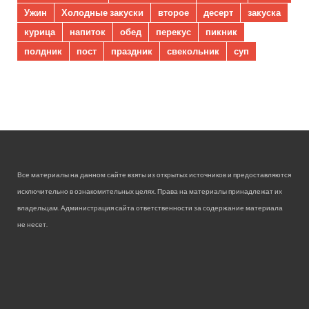
Ужин
Холодные закуски
второе
десерт
закуска
курица
напиток
обед
перекус
пикник
полдник
пост
праздник
свекольник
суп
Все материалы на данном сайте взяты из открытых источников и предоставляются
исключительно в ознакомительных целях. Права на материалы принадлежат их
владельцам. Администрация сайта ответственности за содержание материала
не несет.