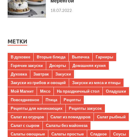
меренгой
18.07.2022
МЕТКИ
В духовке
Вторые блюда
Выпечка
Гарниры
Горячие закуски
Десерты
Домашняя кухня
Духовка
Завтрак
Закуски
Закуски из грибов и овощей
Закуски из мяса и птицы
Мой Магнит
Мясо
На праздничный стол
Оладушки
Повседневное
Птица
Рецепты
Рецепты для начинающих
Рецепты закусок
Салат из огурцов
Салат из помидоров
Салат рыбный
Салат с сыром
Салаты без майонеза
Салаты овощные
Салаты простые
Сладкое
Соусы