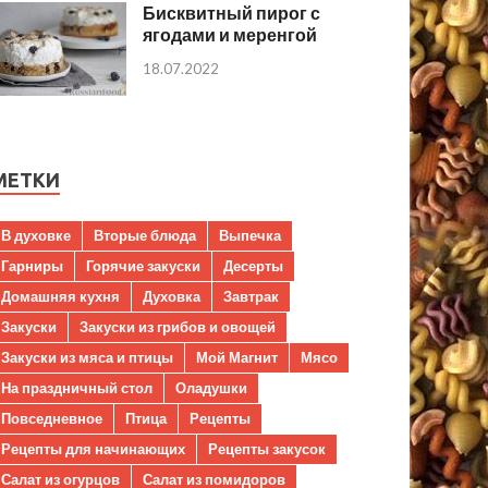
Бисквитный пирог с
ягодами и меренгой
18.07.2022
МЕТКИ
В духовке
Вторые блюда
Выпечка
Гарниры
Горячие закуски
Десерты
Домашняя кухня
Духовка
Завтрак
Закуски
Закуски из грибов и овощей
Закуски из мяса и птицы
Мой Магнит
Мясо
На праздничный стол
Оладушки
Повседневное
Птица
Рецепты
Рецепты для начинающих
Рецепты закусок
Салат из огурцов
Салат из помидоров