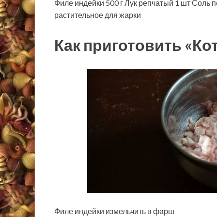
Филе индейки
500
г
Лук репчатый
1
шт
Соль
п
растительное
для жарки
Как приготовить «Ко
Филе индейки измельчить в фарш