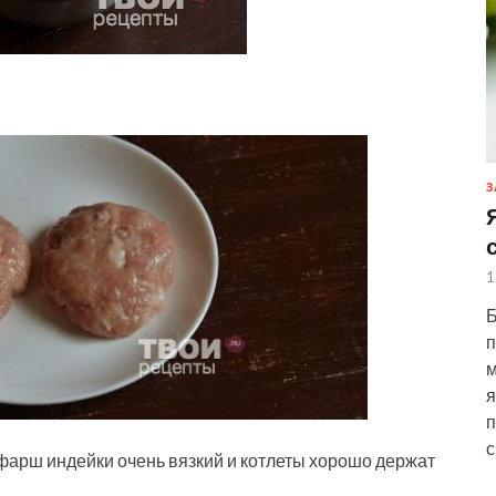
З
1
Б
п
м
я
п
с
арш индейки очень вязкий и котлеты хорошо держат