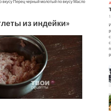
о вкусу
Перец черный молотый
по вкусу
Масло
Д
1
тлеты из индейки»
И
р
с
с
п
р