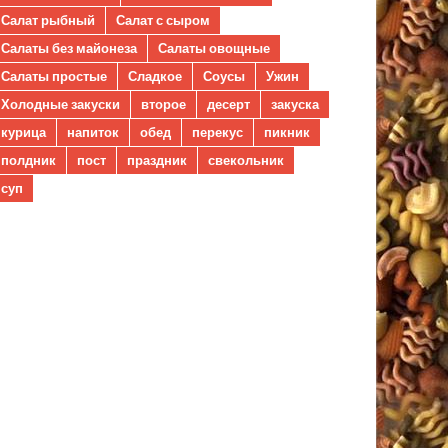
Салат рыбный
Салат с сыром
Салаты без майонеза
Салаты овощные
Салаты простые
Сладкое
Соусы
Ужин
Холодные закуски
второе
десерт
закуска
курица
напиток
обед
перекус
пикник
полдник
пост
праздник
свекольник
суп