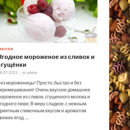
АКУСКИ
Ягодное мороженое из сливок и
сгущёнки
8.07.2022
-
от
admin
ез мороженицы! Просто, быстро и без
еремешивания! Очень вкусное домашнее
ороженое из сливок, сгущенного молока и
годного пюре. В меру сладкое, с нежным,
риятным сливочным вкусом и ароматом
вежих ягод. …