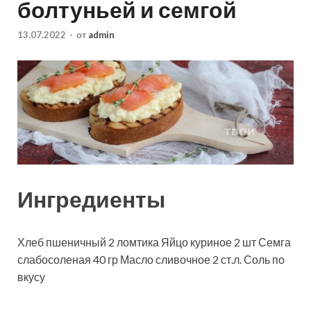
болтуньей и семгой
13.07.2022
-
от
admin
Ингредиенты
Хлеб пшеничный
2
ломтика
Яйцо куриное
2
шт
Семга
слабосоленая
40
гр
Масло сливочное
2
ст.л.
Соль
по
вкусу