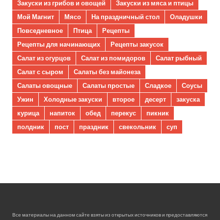
Закуски из грибов и овощей
Закуски из мяса и птицы
Мой Магнит
Мясо
На праздничный стол
Оладушки
Повседневное
Птица
Рецепты
Рецепты для начинающих
Рецепты закусок
Салат из огурцов
Салат из помидоров
Салат рыбный
Салат с сыром
Салаты без майонеза
Салаты овощные
Салаты простые
Сладкое
Соусы
Ужин
Холодные закуски
второе
десерт
закуска
курица
напиток
обед
перекус
пикник
полдник
пост
праздник
свекольник
суп
Все материалы на данном сайте взяты из открытых источников и предоставляются