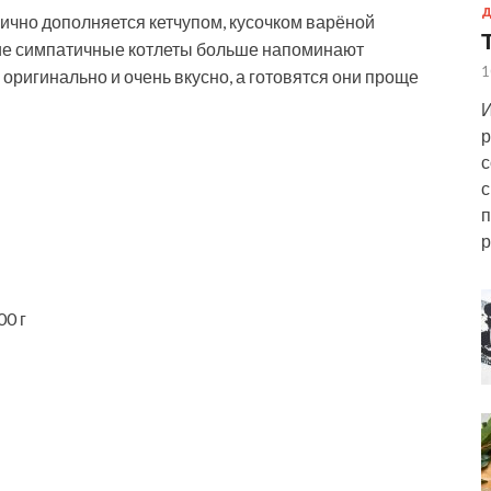
Д
ично дополняется кетчупом, кусочком варёной
кие симпатичные котлеты больше напоминают
1
ригинально и очень вкусно, а готовятся они проще
И
р
с
с
п
р
0 г