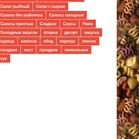
Салат рыбный
Салат с сыром
Салаты без майонеза
Салаты овощные
Салаты простые
Сладкое
Соусы
Ужин
Холодные закуски
второе
десерт
закуска
курица
напиток
обед
перекус
пикник
полдник
пост
праздник
свекольник
суп