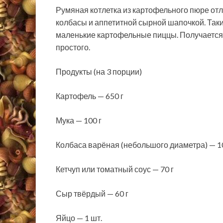
Румяная котлетка из картофельного пюре отл
колбасы и аппетитной сырной шапочкой. Та
маленькие картофельные пиццы. Получается о
простого.
Продукты (на 3 порции)
Картофель — 650 г
Мука — 100 г
Колбаса варёная (небольшого диаметра) — 10
Кетчуп или томатный соус — 70 г
Сыр твёрдый — 60 г
Яйцо — 1 шт.