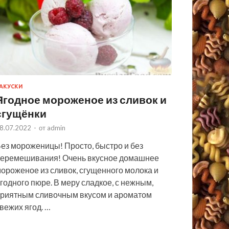
АКУСКИ
Ягодное мороженое из сливок и
сгущёнки
8.07.2022
-
от
admin
ез мороженицы! Просто, быстро и без
еремешивания! Очень вкусное домашнее
ороженое из сливок, сгущенного молока и
годного пюре. В меру сладкое, с нежным,
риятным сливочным вкусом и ароматом
вежих ягод. …