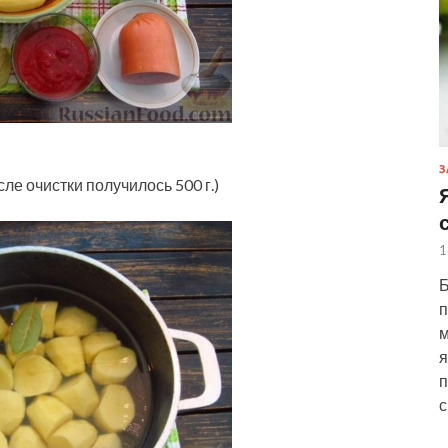
З
ле очистки получилось 500 г.)
1
Б
п
м
я
п
с