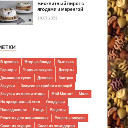
Бисквитный пирог с
ягодами и меренгой
18.07.2022
МЕТКИ
В духовке
Вторые блюда
Выпечка
Гарниры
Горячие закуски
Десерты
Домашняя кухня
Духовка
Завтрак
Закуски
Закуски из грибов и овощей
Закуски из мяса и птицы
Мой Магнит
Мясо
На праздничный стол
Оладушки
Повседневное
Птица
Рецепты
Рецепты для начинающих
Рецепты закусок
Салат из огурцов
Салат из помидоров