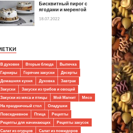
Бисквитный пирог с
ягодами и меренгой
18.07.2022
МЕТКИ
В духовке
Вторые блюда
Выпечка
Гарниры
Горячие закуски
Десерты
Домашняя кухня
Духовка
Завтрак
Закуски
Закуски из грибов и овощей
Закуски из мяса и птицы
Мой Магнит
Мясо
На праздничный стол
Оладушки
Повседневное
Птица
Рецепты
Рецепты для начинающих
Рецепты закусок
Салат из огурцов
Салат из помидоров