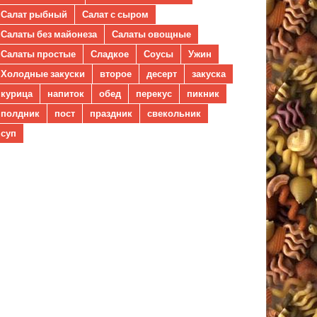
Салат рыбный
Салат с сыром
Салаты без майонеза
Салаты овощные
Салаты простые
Сладкое
Соусы
Ужин
Холодные закуски
второе
десерт
закуска
курица
напиток
обед
перекус
пикник
полдник
пост
праздник
свекольник
суп