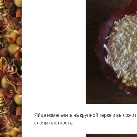
Яйца измельчить на крупной тёрке и выложит
слоям плотность.