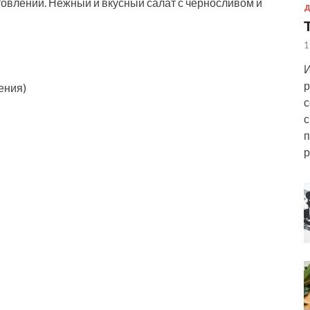
отовлении. Нежный и вкусный салат с черносливом и
Д
1
И
р
ения)
с
с
п
р