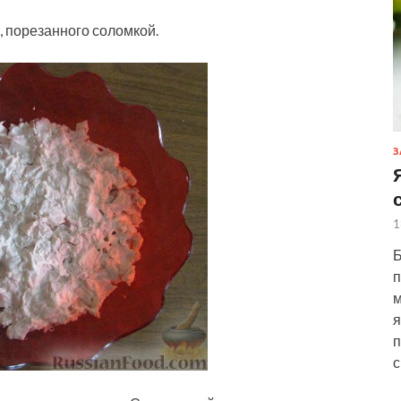
, порезанного соломкой.
З
1
Б
п
м
я
п
с