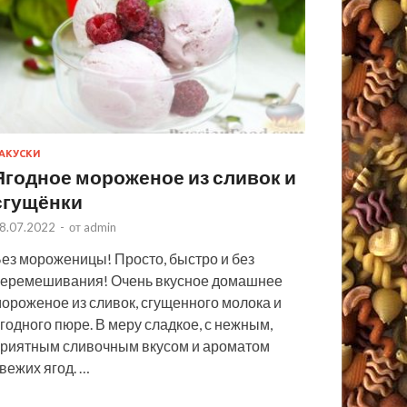
АКУСКИ
Ягодное мороженое из сливок и
сгущёнки
8.07.2022
-
от
admin
ез мороженицы! Просто, быстро и без
еремешивания! Очень вкусное домашнее
ороженое из сливок, сгущенного молока и
годного пюре. В меру сладкое, с нежным,
риятным сливочным вкусом и ароматом
вежих ягод. …