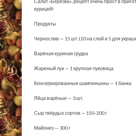
Салат «Березка», рецепт очень прост в приг
курицей!
Продукты
Чернослив — 15 шт. (10 на слой и 5 для украш
Варёная куриная грудка
Жареный лук — 1 крупная луковица
Консервированные шампиньоны — 1 банка
Яйца
варёные — 3 шт.
Сыр твёрдых сортов — 150-200 г
Майонез — 300 г