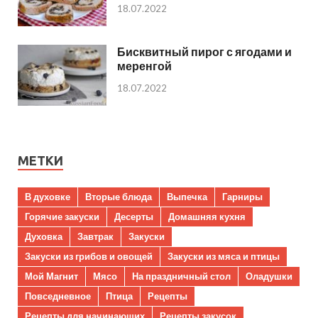
18.07.2022
Бисквитный пирог с ягодами и
меренгой
18.07.2022
МЕТКИ
В духовке
Вторые блюда
Выпечка
Гарниры
Горячие закуски
Десерты
Домашняя кухня
Духовка
Завтрак
Закуски
Закуски из грибов и овощей
Закуски из мяса и птицы
Мой Магнит
Мясо
На праздничный стол
Оладушки
Повседневное
Птица
Рецепты
Рецепты для начинающих
Рецепты закусок