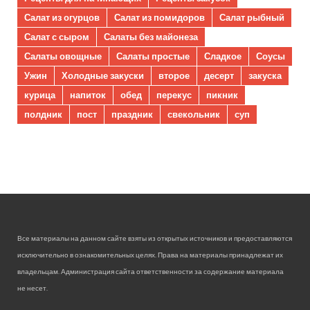
Салат из огурцов
Салат из помидоров
Салат рыбный
Салат с сыром
Салаты без майонеза
Салаты овощные
Салаты простые
Сладкое
Соусы
Ужин
Холодные закуски
второе
десерт
закуска
курица
напиток
обед
перекус
пикник
полдник
пост
праздник
свекольник
суп
Все материалы на данном сайте взяты из открытых источников и предоставляются
исключительно в ознакомительных целях. Права на материалы принадлежат их
владельцам. Администрация сайта ответственности за содержание материала
не несет.