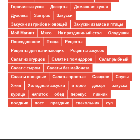
Горячие закуски
Десерты
Домашняя кухня
Духовка
Завтрак
Закуски
Закуски из грибов и овощей
Закуски из мяса и птицы
Мой Магнит
Мясо
На праздничный стол
Оладушки
Повседневное
Птица
Рецепты
Рецепты для начинающих
Рецепты закусок
Салат из огурцов
Салат из помидоров
Салат рыбный
Салат с сыром
Салаты без майонеза
Салаты овощные
Салаты простые
Сладкое
Соусы
Ужин
Холодные закуски
второе
десерт
закуска
курица
напиток
обед
перекус
пикник
полдник
пост
праздник
свекольник
суп