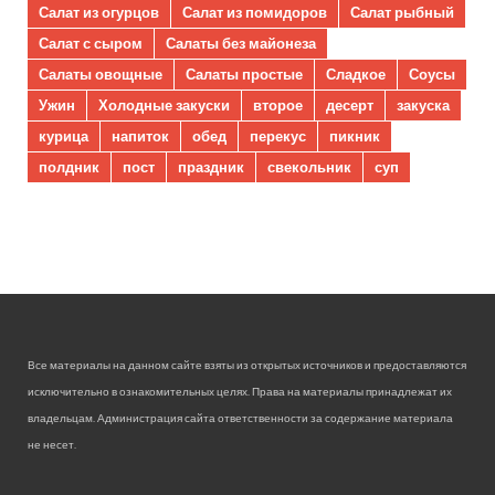
Салат из огурцов
Салат из помидоров
Салат рыбный
Салат с сыром
Салаты без майонеза
Салаты овощные
Салаты простые
Сладкое
Соусы
Ужин
Холодные закуски
второе
десерт
закуска
курица
напиток
обед
перекус
пикник
полдник
пост
праздник
свекольник
суп
Все материалы на данном сайте взяты из открытых источников и предоставляются
исключительно в ознакомительных целях. Права на материалы принадлежат их
владельцам. Администрация сайта ответственности за содержание материала
не несет.