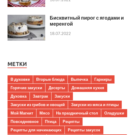
Бисквитный пирог с ягодами и
меренгой
18.07.2022
МЕТКИ
В духовке
Вторые блюда
Выпечка
Гарниры
Горячие закуски
Десерты
Домашняя кухня
Духовка
Завтрак
Закуски
Закуски из грибов и овощей
Закуски из мяса и птицы
Мой Магнит
Мясо
На праздничный стол
Оладушки
Повседневное
Птица
Рецепты
Рецепты для начинающих
Рецепты закусок