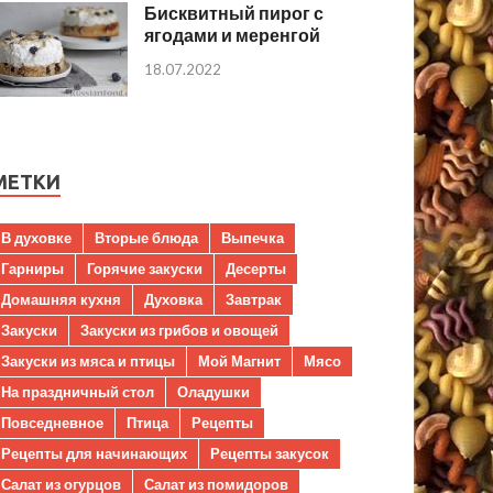
Бисквитный пирог с
ягодами и меренгой
18.07.2022
МЕТКИ
В духовке
Вторые блюда
Выпечка
Гарниры
Горячие закуски
Десерты
Домашняя кухня
Духовка
Завтрак
Закуски
Закуски из грибов и овощей
Закуски из мяса и птицы
Мой Магнит
Мясо
На праздничный стол
Оладушки
Повседневное
Птица
Рецепты
Рецепты для начинающих
Рецепты закусок
Салат из огурцов
Салат из помидоров