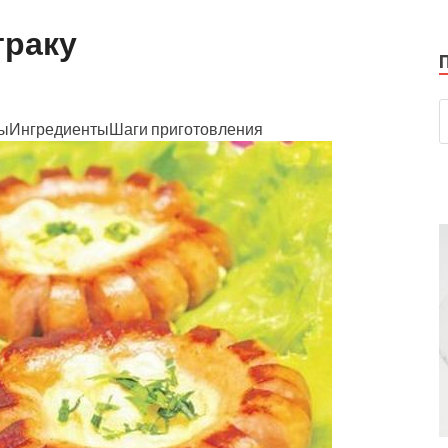
траку
тыИнгредиентыШаги приготовления