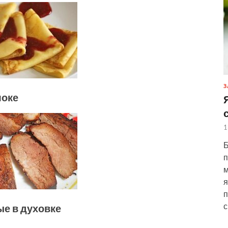
З
локе
1
Б
п
м
я
п
с
ые в духовке