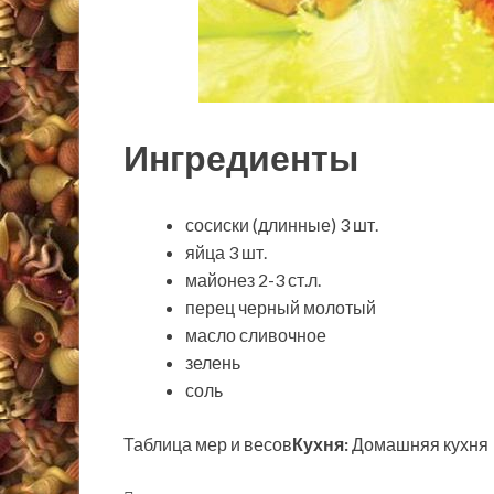
Ингредиенты
сосиски (длинные) 3 шт.
яйца 3 шт.
майонез 2-3 ст.л.
перец черный молотый
масло сливочное
зелень
соль
Таблица мер и весов
Кухня:
Домашняя кухня