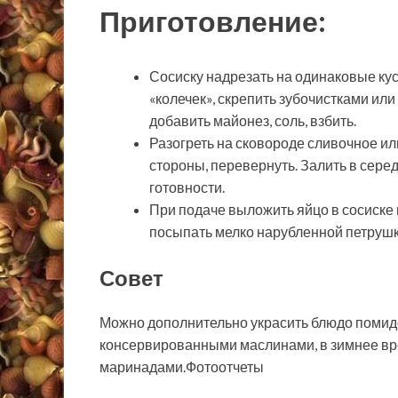
Приготовление:
Сосиску надрезать на одинаковые кусо
«колечек», скрепить зубочистками ил
добавить майонез, соль, взбить.
Разогреть на сковороде сливочное ил
стороны, перевернуть. Залить в сере
готовности.
При подаче выложить яйцо в сосиске
посыпать мелко нарубленной петрушк
Совет
Можно дополнительно украсить блюдо помид
консервированными маслинами, в зимнее вре
маринадами.Фотоотчеты