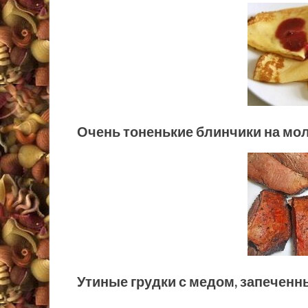
Очень тоненькие блинчики на мо
Утиные грудки с медом, запеченн