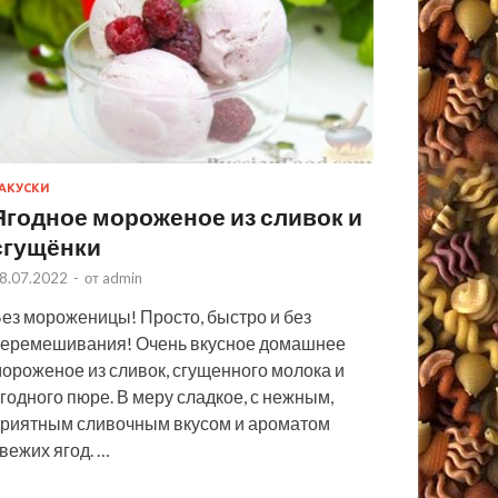
АКУСКИ
Ягодное мороженое из сливок и
сгущёнки
8.07.2022
-
от
admin
ез мороженицы! Просто, быстро и без
еремешивания! Очень вкусное домашнее
ороженое из сливок, сгущенного молока и
годного пюре. В меру сладкое, с нежным,
риятным сливочным вкусом и ароматом
вежих ягод. …