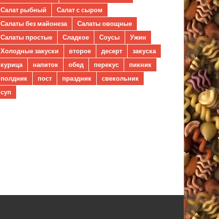
Салат рыбный
Салат с сыром
Салаты без майонеза
Салаты овощные
Салаты простые
Сладкое
Соусы
Ужин
Холодные закуски
второе
десерт
закуска
курица
напиток
обед
перекус
пикник
полдник
пост
праздник
свекольник
суп