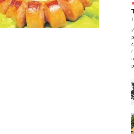
Д
1
И
р
с
с
п
р