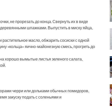
чки, не прорезать до конца. Свернуть их в виде
и деревянными шпажками. Выпустить в миску яйца,
и растительное масло, обжарить сосиски с одной
дину «кольца» яично-майонезную смесь, прогреть до
 на хорошо вымытые листья зеленого салата,
ой.
орами черри или дольками обычных помидоров,
мя закуску подать с соленьями и