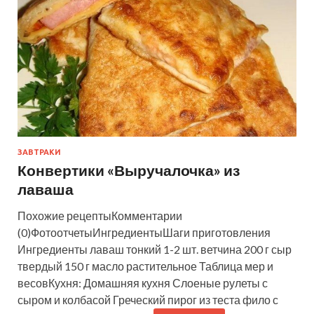
ЗАВТРАКИ
Конвертики «Выручалочка» из
лаваша
Похожие рецептыКомментарии
(0)ФотоотчетыИнгредиентыШаги приготовления
Ингредиенты лаваш тонкий 1-2 шт. ветчина 200 г сыр
твердый 150 г масло растительное Таблица мер и
весовКухня: Домашняя кухня Слоеные рулеты с
сыром и колбасой Греческий пирог из теста фило с