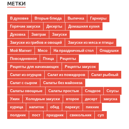
МЕТКИ
В духовке
Вторые блюда
Выпечка
Гарниры
Горячие закуски
Десерты
Домашняя кухня
Духовка
Завтрак
Закуски
Закуски из грибов и овощей
Закуски из мяса и птицы
Мой Магнит
Мясо
На праздничный стол
Оладушки
Повседневное
Птица
Рецепты
Рецепты для начинающих
Рецепты закусок
Салат из огурцов
Салат из помидоров
Салат рыбный
Салат с сыром
Салаты без майонеза
Салаты овощные
Салаты простые
Сладкое
Соусы
Ужин
Холодные закуски
второе
десерт
закуска
курица
напиток
обед
перекус
пикник
полдник
пост
праздник
свекольник
суп