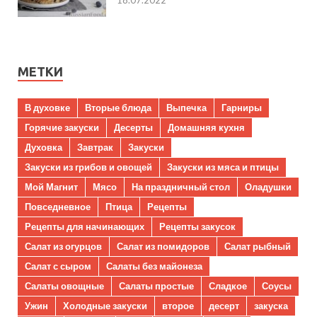
МЕТКИ
В духовке
Вторые блюда
Выпечка
Гарниры
Горячие закуски
Десерты
Домашняя кухня
Духовка
Завтрак
Закуски
Закуски из грибов и овощей
Закуски из мяса и птицы
Мой Магнит
Мясо
На праздничный стол
Оладушки
Повседневное
Птица
Рецепты
Рецепты для начинающих
Рецепты закусок
Салат из огурцов
Салат из помидоров
Салат рыбный
Салат с сыром
Салаты без майонеза
Салаты овощные
Салаты простые
Сладкое
Соусы
Ужин
Холодные закуски
второе
десерт
закуска