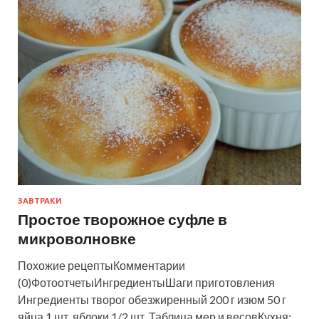
ЗАВТРАКИ
Простое творожное суфле в
микроволновке
Похожие рецептыКомментарии
(0)ФотоотчетыИнгредиентыШаги приготовления
Ингредиенты творог обезжиренный 200 г изюм 50 г
яйца 1 шт. яблоки 1/2 шт. Таблица мер и весовКухня: