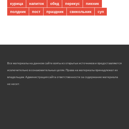
курица
напиток
обед
перекус
пикник
полдник
пост
праздник
свекольник
суп
Все материалы на данном сайте взяты из открытых источников и предоставляются
исключительно в ознакомительных целях. Права на материалы принадлежат их
владельцам. Администрация сайта ответственности за содержание материала
не несет.