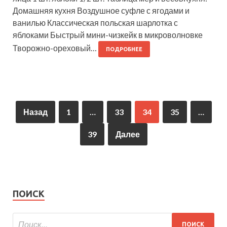
Домашняя кухня Воздушное суфле с ягодами и
ванилью Классическая польская шарлотка с
яблоками Быстрый мини-чизкейк в микроволновке
Творожно-ореховый…
ПОДРОБНЕЕ
Назад
1
…
33
34
35
…
39
Далее
ПОИСК