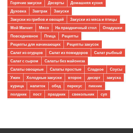
Горячие закуски
Десерты
Домашняя кухня
Духовка
Завтрак
Закуски
Закуски из грибов и овощей
Закуски из мяса и птицы
Мой Магнит
Мясо
На праздничный стол
Оладушки
Повседневное
Птица
Рецепты
Рецепты для начинающих
Рецепты закусок
Салат из огурцов
Салат из помидоров
Салат рыбный
Салат с сыром
Салаты без майонеза
Салаты овощные
Салаты простые
Сладкое
Соусы
Ужин
Холодные закуски
второе
десерт
закуска
курица
напиток
обед
перекус
пикник
полдник
пост
праздник
свекольник
суп