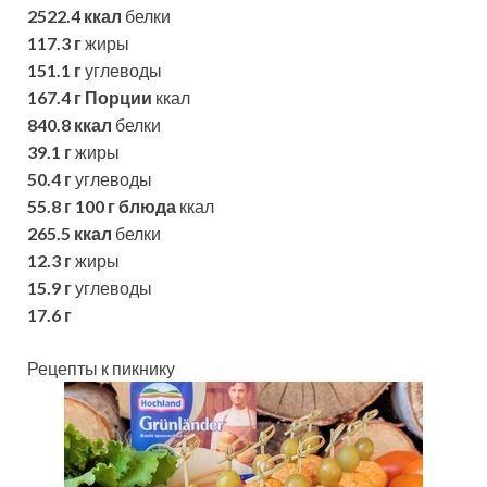
2522.4 ккал
белки
117.3 г
жиры
151.1 г
углеводы
167.4 г
Порции
ккал
840.8 ккал
белки
39.1 г
жиры
50.4 г
углеводы
55.8 г
100 г блюда
ккал
265.5 ккал
белки
12.3 г
жиры
15.9 г
углеводы
17.6 г
Рецепты к пикнику