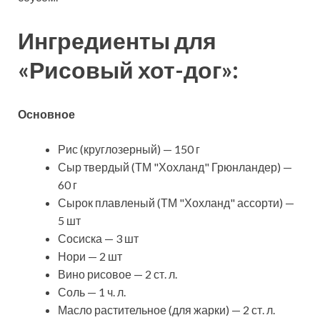
Ингредиенты для
«Рисовый хот-дог»:
Основное
Рис
(круглозерный) — 150 г
Сыр твердый (ТМ "Хохланд" Грюнландер) —
60 г
Сырок плавленый (ТМ "Хохланд" ассорти) —
5 шт
Сосиска — 3 шт
Нори — 2 шт
Вино рисовое — 2 ст. л.
Соль — 1 ч. л.
Масло растительное (для жарки) — 2 ст. л.