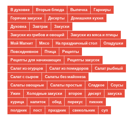
В духовке
Вторые блюда
Выпечка
Гарниры
Горячие закуски
Десерты
Домашняя кухня
Духовка
Завтрак
Закуски
Закуски из грибов и овощей
Закуски из мяса и птицы
Мой Магнит
Мясо
На праздничный стол
Оладушки
Повседневное
Птица
Рецепты
Рецепты для начинающих
Рецепты закусок
Салат из огурцов
Салат из помидоров
Салат рыбный
Салат с сыром
Салаты без майонеза
Салаты овощные
Салаты простые
Сладкое
Соусы
Ужин
Холодные закуски
второе
десерт
закуска
курица
напиток
обед
перекус
пикник
полдник
пост
праздник
свекольник
суп