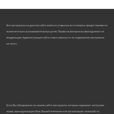
Все материалы на данном сайте взяты из открытых источников и предоставляются
исключительно в ознакомительных целях. Права на материалы принадлежат их
владельцам. Администрация сайта ответственности за содержание материала
не несет.
Если Вы обнаружили на нашем сайте материалы, которые нарушают авторские
права, принадлежащие Вам, Вашей компании или организации, пожалуйста,