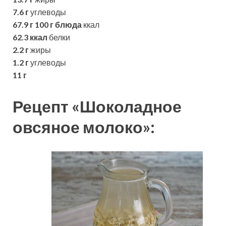
7.6 г
углеводы
67.9 г
100 г блюда
ккал
62.3 ккал
белки
2.2 г
жиры
1.2 г
углеводы
11 г
Рецепт «Шоколадное
овсяное молоко»: