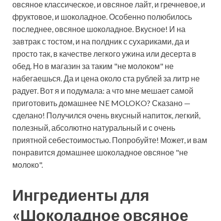
овсяное классическое, и овсяное лайт, и гречневое, и
фруктовое, и шоколадное. Особенно полюбилось
последнее, овсяное шоколадное. Вкусное! И на
завтрак с тостом, и на полдник с сухариками, да и
просто так, в качестве легкого ужина
или десерта в
обед. Но в магазин за таким "не молоком" не
набегаешься. Да и цена около ста рублей за литр не
радует. Вот я и подумала: а что мне мешает самой
приготовить домашнее NE MOLOKO? Сказано —
сделано! Получился очень вкусный напиток, легкий,
полезный, абсолютно натуральный и с очень
приятной себестоимостью. Попробуйте! Может, и вам
понравится домашнее шоколадное овсяное "не
молоко".
Ингредиенты для
«Шоколадное овсяное