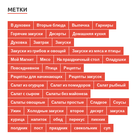
МЕТКИ
В духовке
Вторые блюда
Выпечка
Гарниры
Горячие закуски
Десерты
Домашняя кухня
Духовка
Завтрак
Закуски
Закуски из грибов и овощей
Закуски из мяса и птицы
Мой Магнит
Мясо
На праздничный стол
Оладушки
Повседневное
Птица
Рецепты
Рецепты для начинающих
Рецепты закусок
Салат из огурцов
Салат из помидоров
Салат рыбный
Салат с сыром
Салаты без майонеза
Салаты овощные
Салаты простые
Сладкое
Соусы
Ужин
Холодные закуски
второе
десерт
закуска
курица
напиток
обед
перекус
пикник
полдник
пост
праздник
свекольник
суп