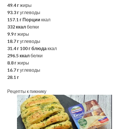
49.4 г
жиры
93.3 г
углеводы
157.1 г
Порции
ккал
332 ккал
белки
9.9 г
жиры
18.7 г
углеводы
31.4 г
100 г блюда
ккал
296.5 ккал
белки
8.8 г
жиры
16.7 г
углеводы
28.1 г
Рецепты к пикнику