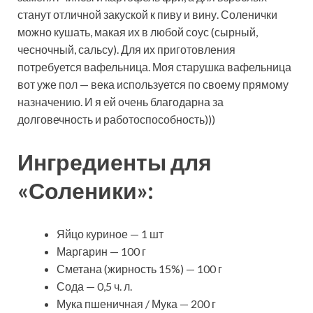
станут отличной закуской к пиву и вину. Соленички
можно кушать, макая их в любой соус (сырный,
чесночный, сальсу). Для их приготовления
потребуется вафельница. Моя старушка вафельница
вот уже пол — века используется по своему прямому
назначению. И я ей очень благодарна за
долговечность и работоспособность)))
Ингредиенты для
«Соленики»:
Яйцо куриное — 1 шт
Маргарин — 100 г
Сметана (жирность 15%) — 100 г
Сода — 0,5 ч. л.
Мука пшеничная / Мука — 200 г