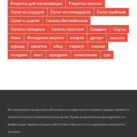
Рецепты для начинающих
Рецепты закусок
Салат из огурцов
Салат из помидоров
Салат рыбный
Салат с сыром
Салаты без майонеза
Салаты овощные
Салаты простые
Сладкое
Соусы
Ужин
Холодные закуски
второе
десерт
закуска
курица
напиток
обед
перекус
пикник
полдник
пост
праздник
свекольник
суп
Все материалы на данном сайте взяты из открытых источников и предоставляются
исключительно в ознакомительных целях. Права на материалы принадлежат их
владельцам. Администрация сайта ответственности за содержание материала
не несет.