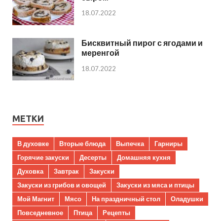
18.07.2022
Бисквитный пирог с ягодами и
меренгой
18.07.2022
МЕТКИ
В духовке
Вторые блюда
Выпечка
Гарниры
Горячие закуски
Десерты
Домашняя кухня
Духовка
Завтрак
Закуски
Закуски из грибов и овощей
Закуски из мяса и птицы
Мой Магнит
Мясо
На праздничный стол
Оладушки
Повседневное
Птица
Рецепты