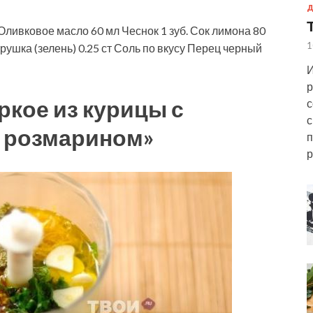
Д
Оливковое масло
60
мл
Чеснок
1
зуб.
Сок лимона
80
1
рушка (зелень)
0.25
ст
Соль
по вкусу
Перец черный
И
р
ркое из курицы с
с
с
и розмарином»
п
р