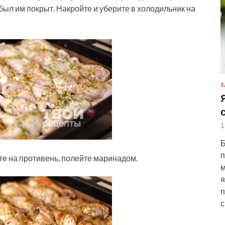
ыл им покрыт. Накройте и уберите в холодильник на
З
1
Б
п
ите на противень, полейте маринадом.
м
я
п
с