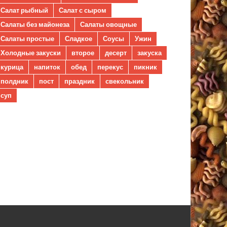
Салат рыбный
Салат с сыром
Салаты без майонеза
Салаты овощные
Салаты простые
Сладкое
Соусы
Ужин
Холодные закуски
второе
десерт
закуска
курица
напиток
обед
перекус
пикник
полдник
пост
праздник
свекольник
суп