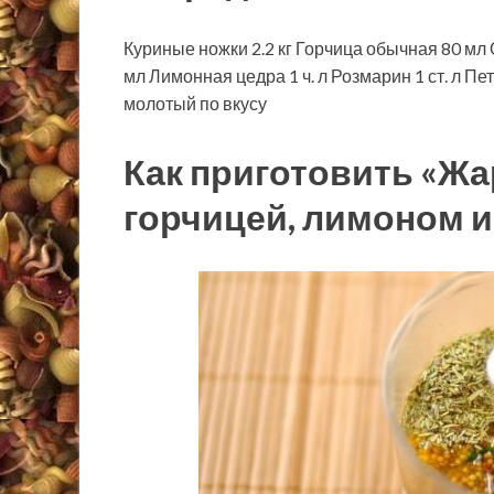
Куриные ножки
2.2
кг
Горчица обычная
80
мл
мл
Лимонная цедра
1
ч. л
Розмарин
1
ст. л
Пет
молотый
по вкусу
Как приготовить «Жа
горчицей, лимоном 