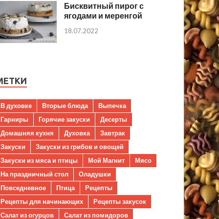
Бисквитный пирог с
ягодами и меренгой
18.07.2022
МЕТКИ
В духовке
Вторые блюда
Выпечка
Гарниры
Горячие закуски
Десерты
Домашняя кухня
Духовка
Завтрак
Закуски
Закуски из грибов и овощей
Закуски из мяса и птицы
Мой Магнит
Мясо
На праздничный стол
Оладушки
Повседневное
Птица
Рецепты
Рецепты для начинающих
Рецепты закусок
Салат из огурцов
Салат из помидоров