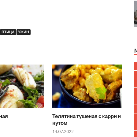
ПТИЦА
УЖИН
ная
Телятина тушеная с карри и
нутом
14.07.2022