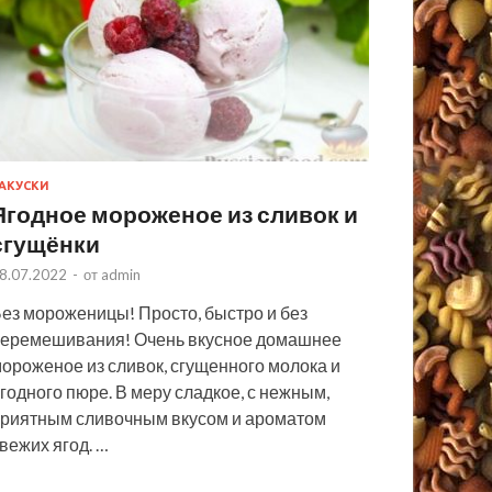
АКУСКИ
Ягодное мороженое из сливок и
сгущёнки
8.07.2022
-
от
admin
ез мороженицы! Просто, быстро и без
еремешивания! Очень вкусное домашнее
ороженое из сливок, сгущенного молока и
годного пюре. В меру сладкое, с нежным,
риятным сливочным вкусом и ароматом
вежих ягод. …