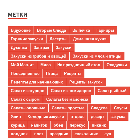
МЕТКИ
В духовке
Вторые блюда
Выпечка
Гарниры
Горячие закуски
Десерты
Домашняя кухня
Духовка
Завтрак
Закуски
Закуски из грибов и овощей
Закуски из мяса и птицы
Мой Магнит
Мясо
На праздничный стол
Оладушки
Повседневное
Птица
Рецепты
Рецепты для начинающих
Рецепты закусок
Салат из огурцов
Салат из помидоров
Салат рыбный
Салат с сыром
Салаты без майонеза
Салаты овощные
Салаты простые
Сладкое
Соусы
Ужин
Холодные закуски
второе
десерт
закуска
курица
напиток
обед
перекус
пикник
полдник
пост
праздник
свекольник
суп