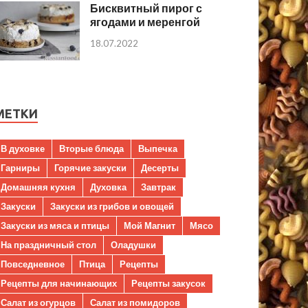
Бисквитный пирог с
ягодами и меренгой
18.07.2022
МЕТКИ
В духовке
Вторые блюда
Выпечка
Гарниры
Горячие закуски
Десерты
Домашняя кухня
Духовка
Завтрак
Закуски
Закуски из грибов и овощей
Закуски из мяса и птицы
Мой Магнит
Мясо
На праздничный стол
Оладушки
Повседневное
Птица
Рецепты
Рецепты для начинающих
Рецепты закусок
Салат из огурцов
Салат из помидоров