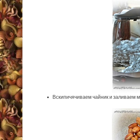
Вскипичячиваем чайник и заливаем ми