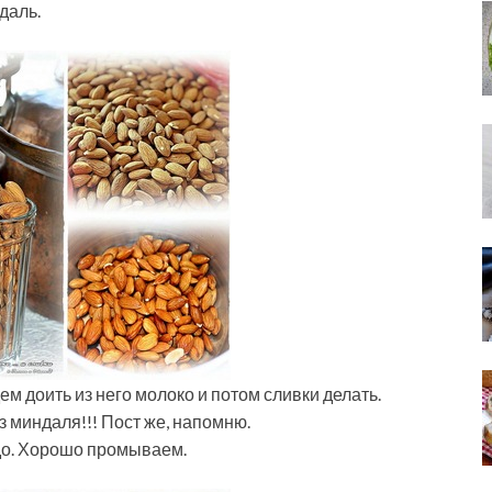
даль.
м доить из него молоко и потом сливки делать.
 миндаля!!! Пост же, напомню.
адо. Хорошо промываем.