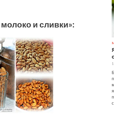
молоко и сливки»:
З
1
Б
п
м
я
п
с