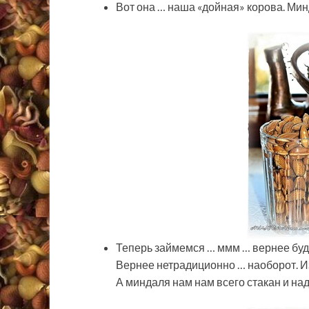
Вот она … наша «дойная» корова. Мин
Теперь займемся … ммм … вернее буде
Вернее нетрадиционно … наоборот. Из
А миндаля нам нам всего стакан и н