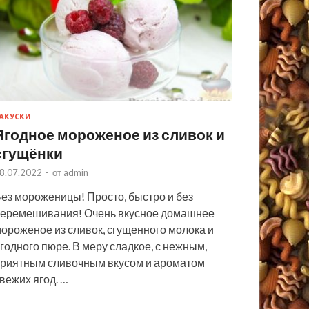
АКУСКИ
Ягодное мороженое из сливок и
сгущёнки
8.07.2022
-
от
admin
ез мороженицы! Просто, быстро и без
еремешивания! Очень вкусное домашнее
ороженое из сливок, сгущенного молока и
годного пюре. В меру сладкое, с нежным,
риятным сливочным вкусом и ароматом
вежих ягод. …