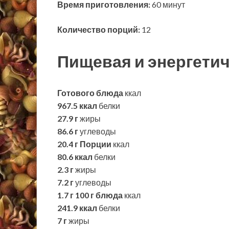
Время приготовления:
60 минут
Количество порций:
12
Пищевая и энергетич
Готового блюда
ккал
967.5 ккал
белки
27.9 г
жиры
86.6 г
углеводы
20.4 г
Порции
ккал
80.6 ккал
белки
2.3 г
жиры
7.2 г
углеводы
1.7 г
100 г блюда
ккал
241.9 ккал
белки
7 г
жиры