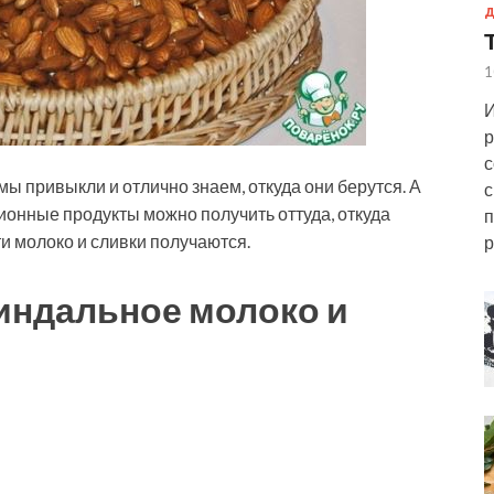
Д
1
И
р
с
 мы привыкли и отлично знаем, откуда они берутся. А
с
ционные продукты можно получить оттуда, откуда
п
ти молоко и сливки получаются.
р
индальное молоко и