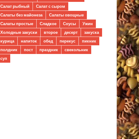
Салат рыбный
Салат с сыром
Салаты без майонеза
Салаты овощные
Салаты простые
Сладкое
Соусы
Ужин
Холодные закуски
второе
десерт
закуска
курица
напиток
обед
перекус
пикник
полдник
пост
праздник
свекольник
суп