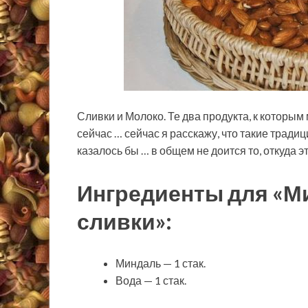
Сливки и Молоко. Те два продукта, к которым
сейчас … сейчас я расскажу, что такие тради
казалось бы … в общем не доится то, откуда э
Ингредиенты для «М
сливки»:
Миндаль — 1 стак.
Вода — 1 стак.