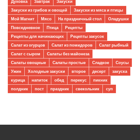
Духовка
Завтрак
Закуски
Закуски из грибов и овощей
Закуски из мяса и птицы
Мой Магнит
Мясо
На праздничный стол
Оладушки
Повседневное
Птица
Рецепты
Рецепты для начинающих
Рецепты закусок
Салат из огурцов
Салат из помидоров
Салат рыбный
Салат с сыром
Салаты без майонеза
Салаты овощные
Салаты простые
Сладкое
Соусы
Ужин
Холодные закуски
второе
десерт
закуска
курица
напиток
обед
перекус
пикник
полдник
пост
праздник
свекольник
суп