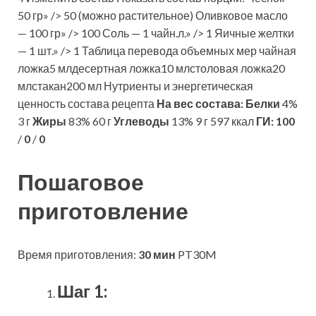
50 гр» /> 50 (можно растительное) Оливковое масло
— 100 гр» /> 100 Соль — 1 чайн.л.» /> 1 Яичные желтки
— 1 шт.» /> 1 Таблица перевода объемных мер чайная
ложка5 млдесертная ложка10 млстоловая ложка20
млстакан200 мл Нутриенты и энергетическая
ценность состава рецепта
На вес состава:
Белки
4%
3 г
Жиры
83% 60 г
Углеводы
13% 9 г 597 ккал
ГИ:
100
/
0
/
0
Пошаговое
приготовление
Время приготовления:
30 мин
PT30M
Шаг 1: