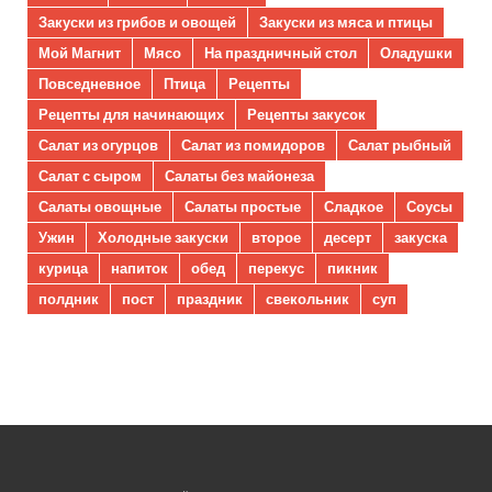
Закуски из грибов и овощей
Закуски из мяса и птицы
Мой Магнит
Мясо
На праздничный стол
Оладушки
Повседневное
Птица
Рецепты
Рецепты для начинающих
Рецепты закусок
Салат из огурцов
Салат из помидоров
Салат рыбный
Салат с сыром
Салаты без майонеза
Салаты овощные
Салаты простые
Сладкое
Соусы
Ужин
Холодные закуски
второе
десерт
закуска
курица
напиток
обед
перекус
пикник
полдник
пост
праздник
свекольник
суп