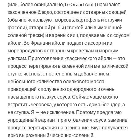
(или, более официально, Le Grand Aïoli) называют
законченное блюдо, состоящее из отварных овощей
(обычно используют морковь, картофель и стручки
фасоли), отварной рыбы (свежей или вымоченной
соленой трески) и вареных яиц, подаваемых с соусом
айоли. Во Франции айоли подают с ассорти из
морепродуктов к отварным креветкам и морским
улиткам. Приготовление классического айоли — это
процесс перетирания в каменной или металлической
ступке чеснока с постепенным добавлением
небольшого количества оливкового масла,
приводящий к получению однородного и очень
насыщенного на вкус соуса. Сейчас чаще можно
встретить человека, у которого есть дома блендер, а
не ступка. Я — не исключение. Поэтому предлагаю
упрощенный вариант приготовления соуса, заменив
процесс перетирания на взбивание. Вкус получается
ярко выраженный чесночно-соленый.