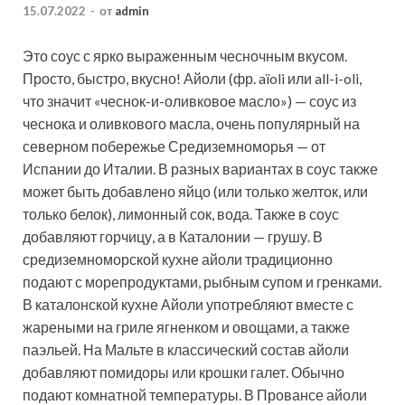
15.07.2022
-
от
admin
Это соус с ярко выраженным чесночным вкусом.
Просто, быстро, вкусно! Айоли (фр. aïoli или all-i-oli,
что значит «чеснок-и-оливковое масло») — соус из
чеснока и оливкового масла, очень популярный на
северном побережье Средиземноморья — от
Испании до Италии. В разных вариантах в соус также
может быть добавлено яйцо (или только желток, или
только белок), лимонный сок, вода. Также в соус
добавляют горчицу, а в Каталонии — грушу. В
средиземноморской кухне айоли традиционно
подают с морепродуктами, рыбным супом и гренками.
В каталонской кухне Айоли употребляют вместе с
жареными на гриле ягненком и овощами, а также
паэльей. На Мальте в классический состав айоли
добавляют помидоры или крошки галет. Обычно
подают комнатной температуры. В Провансе айоли