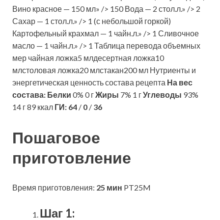
Вино красное — 150 мл» /> 150 Вода — 2 стол.л.» /> 2
Сахар — 1 стол.л.» /> 1 (с небольшой горкой)
Картофельный крахмал — 1 чайн.л.» /> 1 Сливочное
масло — 1 чайн.л.» /> 1 Таблица перевода объемных
мер чайная ложка5 млдесертная ложка10
млстоловая ложка20 млстакан200 мл Нутриенты и
энергетическая ценность состава рецепта
На вес
состава:
Белки
0% 0 г
Жиры
7% 1 г
Углеводы
93%
14 г 89 ккал
ГИ:
64
/
0
/
36
Пошаговое
приготовление
Время приготовления:
25 мин
PT25M
Шаг 1: