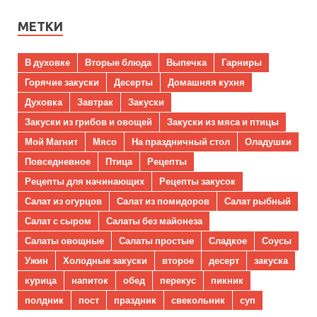
МЕТКИ
В духовке
Вторые блюда
Выпечка
Гарниры
Горячие закуски
Десерты
Домашняя кухня
Духовка
Завтрак
Закуски
Закуски из грибов и овощей
Закуски из мяса и птицы
Мой Магнит
Мясо
На праздничный стол
Оладушки
Повседневное
Птица
Рецепты
Рецепты для начинающих
Рецепты закусок
Салат из огурцов
Салат из помидоров
Салат рыбный
Салат с сыром
Салаты без майонеза
Салаты овощные
Салаты простые
Сладкое
Соусы
Ужин
Холодные закуски
второе
десерт
закуска
курица
напиток
обед
перекус
пикник
полдник
пост
праздник
свекольник
суп