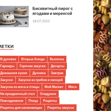
Бисквитный пирог с
ягодами и меренгой
18.07.2022
МЕТКИ
В духовке
Вторые блюда
Выпечка
Гарниры
Горячие закуски
Десерты
Домашняя кухня
Духовка
Завтрак
Закуски
Закуски из грибов и овощей
Закуски из мяса и птицы
Мой Магнит
Мясо
На праздничный стол
Оладушки
Повседневное
Птица
Рецепты
Рецепты для начинающих
Рецепты закусок