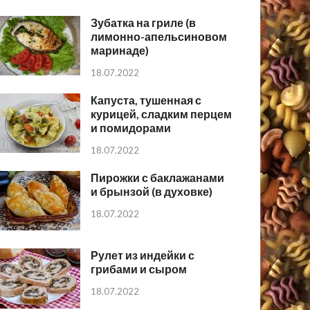
Зубатка на гриле (в
лимонно-апельсиновом
маринаде)
18.07.2022
Капуста, тушенная с
курицей, сладким перцем
и помидорами
18.07.2022
Пирожки с баклажанами
и брынзой (в духовке)
18.07.2022
Рулет из индейки с
грибами и сыром
18.07.2022