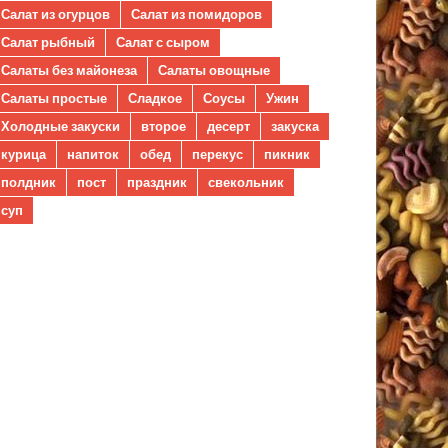
Салат из огурцов
Салат из помидоров
Салат рыбный
Салат с сыром
Салаты без майонеза
Салаты овощные
Салаты простые
Сладкое
Соусы
Ужин
Холодные закуски
второе
десерт
закуска
курица
напиток
обед
перекус
пикник
полдник
пост
праздник
свекольник
суп