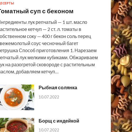
ЕСЕРТЫ
Томатный суп с беконом
нгредиенты лук репчатый — 1 шт. масло
астительное кетчуп — 2 ст. л. томаты в
обственном соку — 400 г бекон соль перец
вежемолотый соус чесночный багет
етрушка Способ приготовления 1. Нарезаем
епчатый лук мелкими кубиками. Обжариваем
ук на разогретой сковороде с растительным
аслом, добавляем кетчуп…
Рыбная солянка
10.07.2022
Борщ с индейкой
10.07.2022