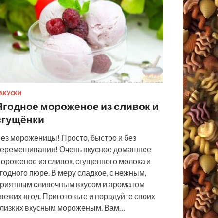
АКУСКИ
Ягодное мороженое из сливок и
сгущёнки
ез мороженицы! Просто, быстро и без
еремешивания! Очень вкусное домашнее
ороженое из сливок, сгущенного молока и
годного пюре. В меру сладкое, с нежным,
риятным сливочным вкусом и ароматом
вежих ягод. Приготовьте и порадуйте своих
лизких вкусным мороженым. Вам…