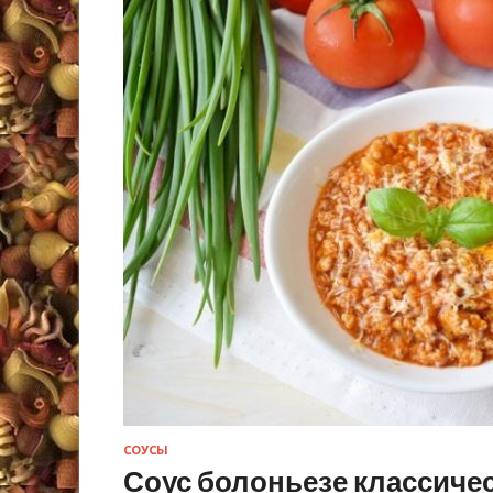
СОУСЫ
Соус болоньезе классиче