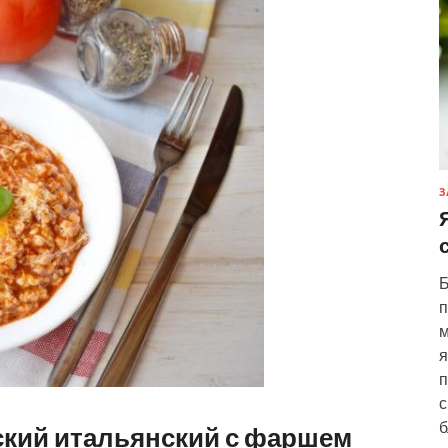
З
Б
п
м
я
п
с
б
ский итальянский с фаршем