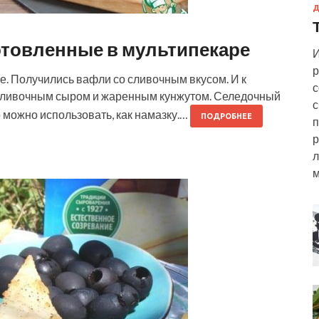
Д
отовленные в мультипекаре
И
р
е. Получились вафли со сливочным вкусом. И к
с
 сливочным сыром и жаренным кунжутом. Селедочный
с
о можно использовать, как намазку.…
ПОДРОБНЕЕ
п
р
л
м