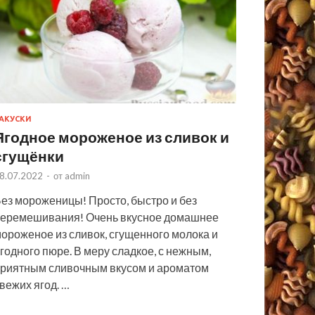
АКУСКИ
Ягодное мороженое из сливок и
сгущёнки
8.07.2022
-
от
admin
ез мороженицы! Просто, быстро и без
еремешивания! Очень вкусное домашнее
ороженое из сливок, сгущенного молока и
годного пюре. В меру сладкое, с нежным,
риятным сливочным вкусом и ароматом
вежих ягод. …