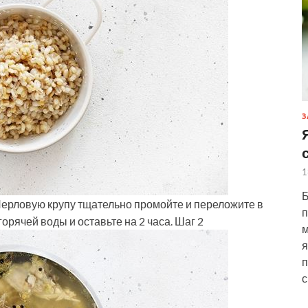
З
1
Б
Перловую крупу тщательно промойте и переложите в
п
орячей воды и оставьте на 2 часа. Шаг 2
м
я
п
с