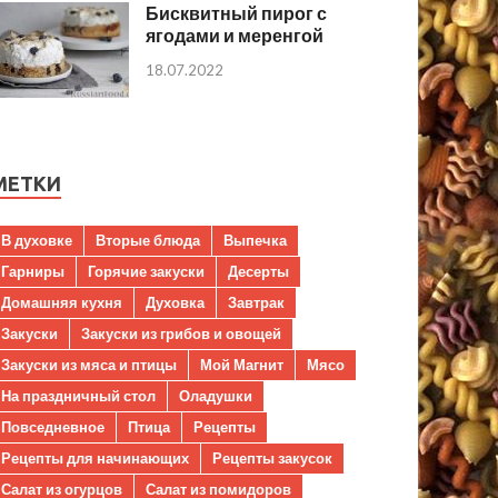
Бисквитный пирог с
ягодами и меренгой
18.07.2022
МЕТКИ
В духовке
Вторые блюда
Выпечка
Гарниры
Горячие закуски
Десерты
Домашняя кухня
Духовка
Завтрак
Закуски
Закуски из грибов и овощей
Закуски из мяса и птицы
Мой Магнит
Мясо
На праздничный стол
Оладушки
Повседневное
Птица
Рецепты
Рецепты для начинающих
Рецепты закусок
Салат из огурцов
Салат из помидоров