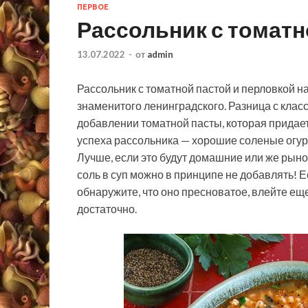
ПЕРВОЕ
Рассольник с томатн
13.07.2022
-
от
admin
Рассольник с томатной пастой и перловкой н
знаменитого ленинградского. Разница с класс
добавлении томатной пасты, которая придает
успеха рассольника — хорошие соленые огурц
Лучше, если это будут домашние или же рын
соль в суп можно в принципе не добавлять! Е
обнаружите, что оно пресноватое, влейте еще
достаточно.