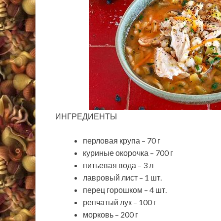
ИНГРЕДИЕНТЫ
перловая крупа – 70 г
куриные окорочка – 700 г
питьевая вода – 3 л
лавровый лист – 1 шт.
перец горошком – 4 шт.
репчатый лук – 100 г
морковь – 200 г