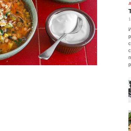
Д
1
И
р
с
с
п
р