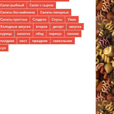
Салат рыбный
Салат с сыром
Салаты без майонеза
Салаты овощные
Салаты простые
Сладкое
Соусы
Ужин
Холодные закуски
второе
десерт
закуска
курица
напиток
обед
перекус
пикник
полдник
пост
праздник
свекольник
суп