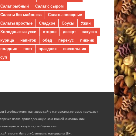
Салат рыбный
Салат с сыром
Салаты без майонеза
Салаты овощные
Салаты простые
Сладкое
Соусы
Ужин
Холодные закуски
второе
десерт
закуска
курица
напиток
обед
перекус
пикник
полдник
пост
праздник
свекольник
суп
сли Вы обнаружили на нашем сайте материалы, которые нарушают
вторские права, принадлежащие Вам, Вашей компании или
ганизации, пожалуйста, сообщите нам.
 сайте могут быть опубликованы материалы 18+!