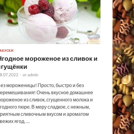
АКУСКИ
Ягодное мороженое из сливок и
сгущёнки
8.07.2022
-
от
admin
ез мороженицы! Просто, быстро и без
еремешивания! Очень вкусное домашнее
ороженое из сливок, сгущенного молока и
годного пюре. В меру сладкое, с нежным,
риятным сливочным вкусом и ароматом
вежих ягод. …