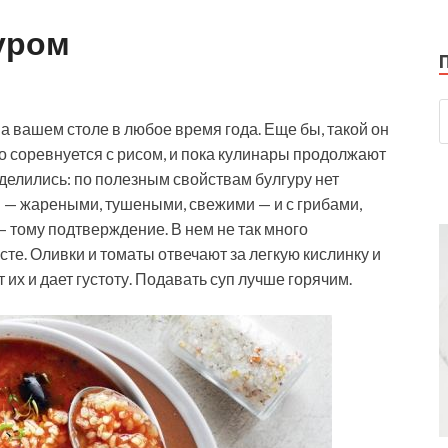
уром
а вашем столе в любое время года. Еще бы, такой он
то соревнуется с рисом, и пока кулинары продолжают
делились: по полезным свойствам булгуру нет
 — жареными, тушеными, свежими — и с грибами,
— тому подтверждение. В нем не так много
те. Оливки и томаты отвечают за легкую кислинку и
их и дает густоту. Подавать суп лучше горячим.