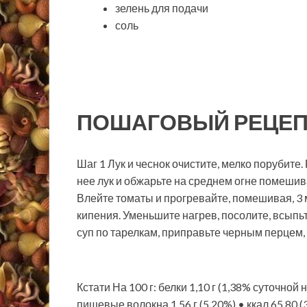
зелень для подачи
соль
ПОШАГОВЫЙ РЕЦЕП
Шаг 1 Лук и чеснок очистите, мелко порубите
нее лук и обжарьте на среднем огне помешивая
Влейте томаты и прогревайте, помешивая, 3 
кипения. Уменьшите нагрев, посолите, всыпьт
суп по тарелкам, приправьте черным перцем,
Кстати На 100 г: белки 1,10 г (1,38% суточной 
пищевые волокна 1,56 г (5,20%) • ккал 65,80 (