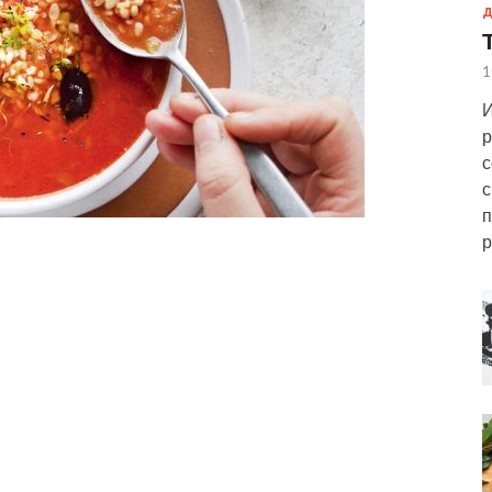
Д
1
И
р
с
с
п
р