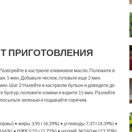
Т ПРИГОТОВЛЕНИЯ
. Разогрейте в кастрюле оливковое масло. Положите в
, 5 мин. Добавьте чеснок, готовьте еще 2 мин.
мин. Шаг 2 Налейте в кастрюлю бульон и доведите до
е булгур, положите оливки и варите 15 мин. Разлейте
 посыпьте зеленью и подавайте горячим.
нормы) • жиры 3,95 г (4,39%) • углеводы 7,37 г (4,39%) •
3,66%) • НЖК 0,55 г (2,75%) • натрий 343,60 мг (23,70%)