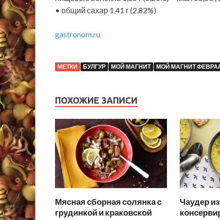
• общий сахар 1,41 г (2,82%)
gastronom.ru
МЕТКИ
БУЛГУР
МОЙ МАГНИТ
МОЙ МАГНИТ ФЕВРА
ПОХОЖИЕ ЗАПИСИ
Мясная сборная солянка с
Чаудер из
грудинкой и краковской
консерви