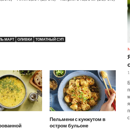
ЛЬ МАРТ
ОЛИВКИ
ТОМАТНЫЙ СУП
З
1
Б
п
м
я
п
с
Пельмени с кунжутом в
рованной
остром бульоне