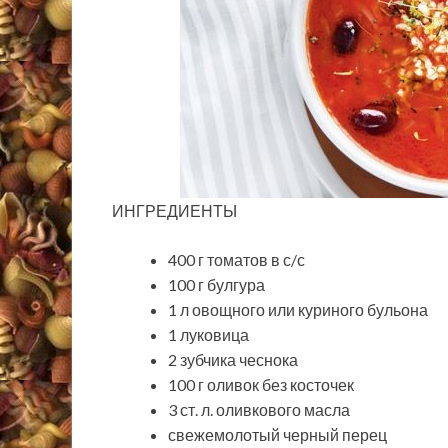
ИНГРЕДИЕНТЫ
400 г томатов в с/с
100 г булгура
1 л овощного или куриного бульона
1 луковица
2 зубчика чеснока
100 г оливок без косточек
3 ст. л. оливкового масла
свежемолотый черный перец