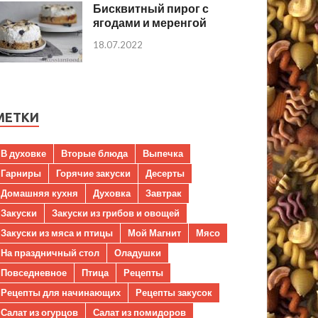
Бисквитный пирог с
ягодами и меренгой
18.07.2022
МЕТКИ
В духовке
Вторые блюда
Выпечка
Гарниры
Горячие закуски
Десерты
Домашняя кухня
Духовка
Завтрак
Закуски
Закуски из грибов и овощей
Закуски из мяса и птицы
Мой Магнит
Мясо
На праздничный стол
Оладушки
Повседневное
Птица
Рецепты
Рецепты для начинающих
Рецепты закусок
Салат из огурцов
Салат из помидоров