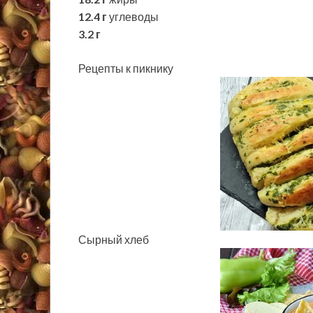
12.4 г
углеводы
3.2 г
Рецепты к пикнику
Сырный хлеб