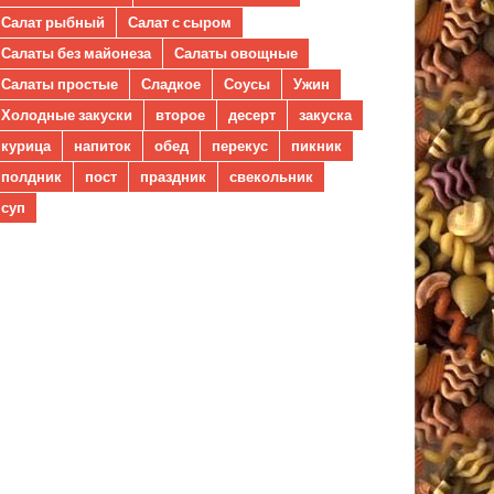
Салат рыбный
Салат с сыром
Салаты без майонеза
Салаты овощные
Салаты простые
Сладкое
Соусы
Ужин
Холодные закуски
второе
десерт
закуска
курица
напиток
обед
перекус
пикник
полдник
пост
праздник
свекольник
суп