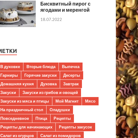
Бисквитный пирог с
ягодами и меренгой
18.07.2022
МЕТКИ
В духовке
Вторые блюда
Выпечка
Гарниры
Горячие закуски
Десерты
Домашняя кухня
Духовка
Завтрак
Закуски
Закуски из грибов и овощей
Закуски из мяса и птицы
Мой Магнит
Мясо
На праздничный стол
Оладушки
Повседневное
Птица
Рецепты
Рецепты для начинающих
Рецепты закусок
Салат из огурцов
Салат из помидоров