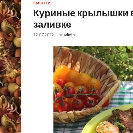
НАПИТКИ
Куриные крылышки 
заливке
12.07.2022
-
от
admin