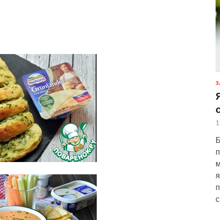
З
1
Б
п
м
я
п
с