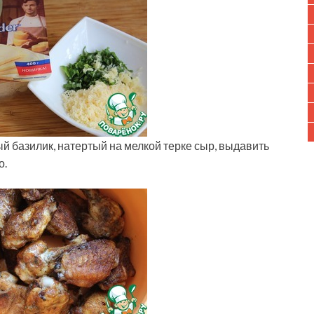
 базилик, натертый на мелкой терке сыр, выдавить
о.