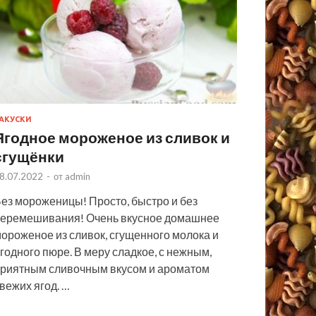
АКУСКИ
Ягодное мороженое из сливок и
сгущёнки
8.07.2022
-
от
admin
ез мороженицы! Просто, быстро и без
еремешивания! Очень вкусное домашнее
ороженое из сливок, сгущенного молока и
годного пюре. В меру сладкое, с нежным,
риятным сливочным вкусом и ароматом
вежих ягод. …