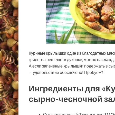
Куриные крылышки один из благодатных мясн
гриле, на решетке, в духовке, можно наслажд
А если запеченые крылышки подержать в сыр
— удовольствие обеспечено! Пробуем?
Ингредиенты для «К
сырно-чесночной за
Сыр полутвердый (Грюнландер ТМ "Ho