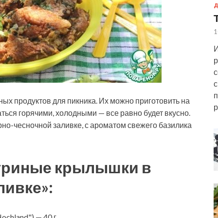
Д
1
И
р
с
с
п
ых продуктов для пикника. Их можно приготовить на
р
аться горячими, холодными — все равно будет вкусно.
но-чесночной заливке, с ароматом свежего
базилика
уриные крылышки в
ливке»:
chland") — 40 г