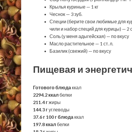
Крылья куриные — 1 кг
Чеснок — 3 зуб.
Специи (берите свои любимые для ку
чили и набор специй для курицы) — 2 ст
Соль (у меня адыгейская) — по вкусу
Масло растительное — 1 ст. л.
Базилик (свежий) — по вкусу
Пищевая и энергетич
Готового блюда
ккал
2294.2 ккал
белки
211.4 г
жиры
144.3 г
углеводы
37.6 г
100 г блюда
ккал
197.8 ккал
белки
18.2 г
жиры