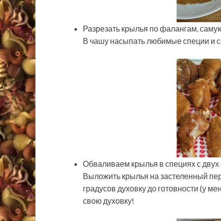
Разрезать крылья по фалангам, саму
В чашу насыпать любимые специи и с
Обваливаем крылья в специях с двух 
Выложить крылья на застеленный пер
градусов духовку до готовности (у ме
свою духовку!