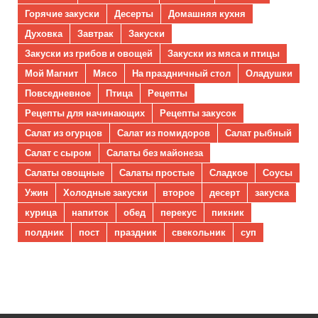
Горячие закуски
Десерты
Домашняя кухня
Духовка
Завтрак
Закуски
Закуски из грибов и овощей
Закуски из мяса и птицы
Мой Магнит
Мясо
На праздничный стол
Оладушки
Повседневное
Птица
Рецепты
Рецепты для начинающих
Рецепты закусок
Салат из огурцов
Салат из помидоров
Салат рыбный
Салат с сыром
Салаты без майонеза
Салаты овощные
Салаты простые
Сладкое
Соусы
Ужин
Холодные закуски
второе
десерт
закуска
курица
напиток
обед
перекус
пикник
полдник
пост
праздник
свекольник
суп