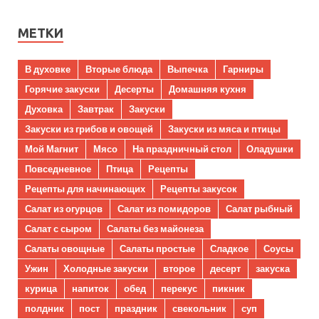
МЕТКИ
В духовке
Вторые блюда
Выпечка
Гарниры
Горячие закуски
Десерты
Домашняя кухня
Духовка
Завтрак
Закуски
Закуски из грибов и овощей
Закуски из мяса и птицы
Мой Магнит
Мясо
На праздничный стол
Оладушки
Повседневное
Птица
Рецепты
Рецепты для начинающих
Рецепты закусок
Салат из огурцов
Салат из помидоров
Салат рыбный
Салат с сыром
Салаты без майонеза
Салаты овощные
Салаты простые
Сладкое
Соусы
Ужин
Холодные закуски
второе
десерт
закуска
курица
напиток
обед
перекус
пикник
полдник
пост
праздник
свекольник
суп