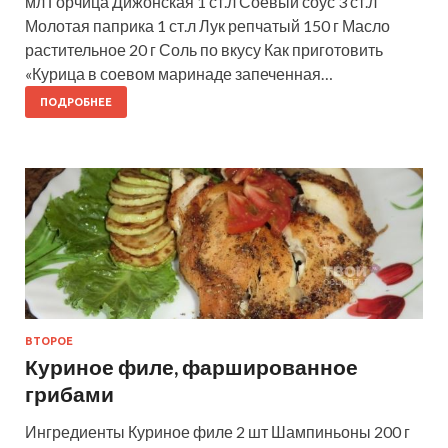
мл Горчица Дижонская 1 ст.л Соевый соус 3 ст.л
Молотая паприка 1 ст.л Лук репчатый 150 г Масло
растительное 20 г Соль по вкусу Как приготовить
«Курица в соевом маринаде запеченная…
ПОДРОБНЕЕ
ВТОРОЕ
Куриное филе, фаршированное
грибами
Ингредиенты Куриное филе 2 шт Шампиньоны 200 г