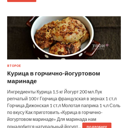
ВТОРОЕ
Курица в горчично-йогуртовом
маринаде
Ингредиенты Курица 1.5 кг Йогурт 200 мл Лук
репчатый 100 г Горчица французская в зернах 1 ст.л
Горчица Дижонская 1 ст.л Молотая паприка 1 ч.л Соль
по вкусу Как приготовить «Курица в горчично-
йогуртовом маринаде» Для маринада нам
понадобится натуральный йогурт…
ПОДРОБНЕЕ